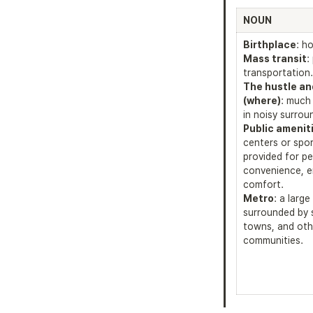
NOUN
Birthplace
Mass transit
:
The hustle and
(where)
: much 
Public amenit
centers or sport
provided for pe
convenience, e
Metro
: a large 
surrounded by s
towns, and othe
communities.