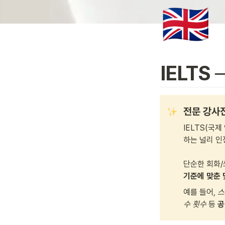
🇬🇧
IELTS 
전문 강사진
IELTS(국
하는 널리 인
단순한 회화/
기준에 맞춘 
예를 들어, 
스
수 횟수 
등 
공