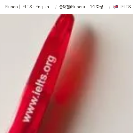
Flupen | IELTS · English Learning Platform
/
플러펜(Flupen) ─ 1:1 화상영어
/
IELTS 