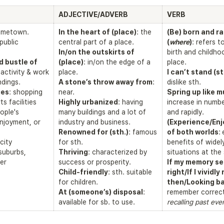
ADJECTIVE/ADVERB
VERB
In the heart of (place)
: the 
(Be) born and rai
 public 
(
where
)
: refers t
In/on the outskirts of 
birth and childho
 bustle of 
(place)
: in/on the edge of a 
activity & work 
I can’t stand (st
A stone’s throw away from
: 
ies
: shopping 
Spring up like 
s facilities 
Highly urbanized
: having 
increase in numbe
ople's 
many buildings and a lot of 
njoyment, or 
(Experience/Enjo
Renowned for (sth.)
: famous 
of both worlds
:
city 
benefits of widely
uburbs, 
Thriving
: characterized by 
r 
If my memory se
Child-friendly
: sth. suitable 
right/If I vividly
then/Looking b
At (someone’s) disposal
: 
remember correct
available for sb. to use.
recalling past eve