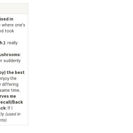
sed in 
o where one's 
od took 
h.)
: really 
mushrooms
: 
r suddenly 
y) the best 
enjoy
the 
 differing 
rves me 
 recall/Back 
ack
:
If I 
ly
 (used in 
nts).